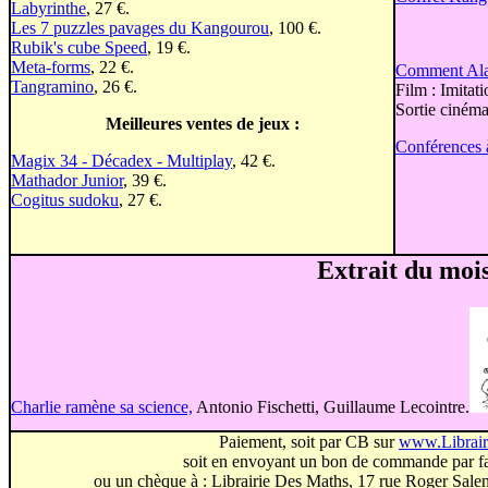
Labyrinthe
, 27 €.
Les 7 puzzles pavages du Kangourou
, 100 €.
Rubik's cube Speed
, 19 €.
Meta-forms
, 22 €.
Comment Alan
Tangramino
, 26 €.
Film : Imitat
Sortie cinéma
Meilleures ventes de jeux :
Conférences
Magix 34 - Décadex - Multiplay
, 42 €.
Mathador Junior
, 39 €.
Cogitus sudoku
, 27 €.
Extrait du mois
Charlie ramène sa science,
Antonio Fischetti, Guillaume Lecointre.
Paiement, soit par CB sur
www.Librai
soit en envoyant un bon de commande par fa
ou un chèque à : Librairie Des Maths, 17 rue Roger Sal