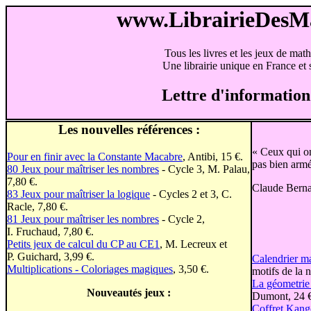
www.LibrairieDes
Tous les livres et les jeux de mat
Une librairie unique en France et s
Lettre d'information
Les nouvelles références :
« Ceux qui on
Pour en finir avec la Constante Macabre
, Antibi, 15 €.
pas bien armé
80 Jeux pour maîtriser les nombres
- Cycle 3, M. Palau,
7,80 €.
Claude Bern
83 Jeux pour maîtriser la logique
- Cycles 2 et 3, C.
Racle, 7,80 €.
81 Jeux pour maîtriser les nombres
- Cycle 2,
I. Fruchaud, 7,80 €.
Petits jeux de calcul du CP au CE1
, M. Lecreux et
P. Guichard, 3,99 €.
Calendrier m
Multiplications - Coloriages magiques
, 3,50 €.
motifs de la 
La géometrie
Nouveautés jeux :
Dumont, 24 €
Coffret Kan