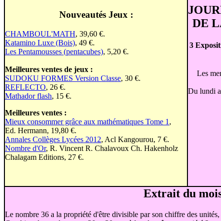
JOUR
Nouveautés Jeux :
DE L
CHAMBOUL'MATH
, 39,60 €.
Katamino Luxe (Bois)
, 49 €.
3 Exposit
Les Pentamousses (pentacubes)
, 5,20 €.
Meilleures ventes de jeux :
Les mer
SUDOKU FORMES Version Classe
, 30 €.
REFLECTO
, 26 €.
Du lundi a
Mathador flash
, 15 €.
Meilleures ventes :
Mieux consommer grâce aux mathématiques Tome 1
,
Ed. Hermann, 19,80 €.
Annales Collèges Lycées 2012
, Acl Kangourou, 7 €.
Nombre d'Or
, R. Vincent R. Chalavoux Ch. Hakenholz
Chalagam Editions, 27 €.
Extrait du mois
Le nombre 36 a la propriété d'être divisible par son chiffre des unités,