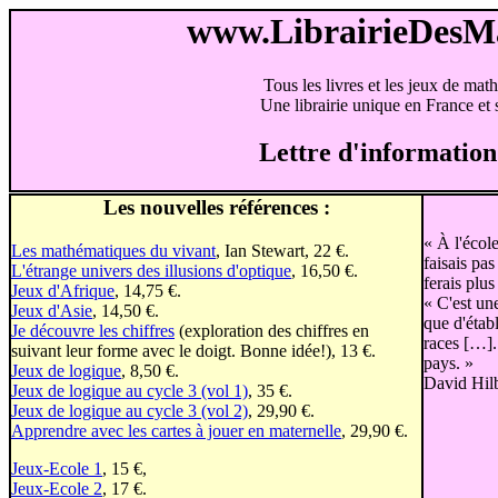
www.LibrairieDes
Tous les livres et les jeux de mat
Une librairie unique en France et s
Lettre d'information
Les nouvelles références :
« À l'écol
Les mathématiques du vivant
, Ian Stewart, 22 €.
faisais pas
L'étrange univers des illusions d'optique
, 16,50 €.
ferais plus
Jeux d'Afrique
, 14,75 €.
« C'est un
Jeux d'Asie
, 14,50 €.
que d'établ
Je découvre les chiffres
(exploration des chiffres en
races […].
suivant leur forme avec le doigt. Bonne idée!), 13 €.
pays. »
Jeux de logique
, 8,50 €.
David Hil
Jeux de logique au cycle 3 (vol 1)
, 35 €.
Jeux de logique au cycle 3 (vol 2)
, 29,90 €.
Apprendre avec les cartes à jouer en maternelle
, 29,90 €.
Jeux-Ecole 1
, 15 €,
Jeux-Ecole 2
, 17 €.