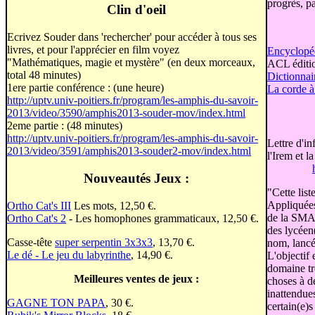
progrès, pa
Clin d'oeil
Ecrivez Souder dans 'rechercher' pour accéder à tous ses
livres, et pour l'apprécier en film voyez
Encyclopé
"Mathématiques, magie et mystère" (en deux morceaux,
ACL éditi
total 48 minutes)
Dictionnai
1ere partie conférence : (une heure)
La corde à
http://uptv.univ-poitiers.fr/program/les-amphis-du-savoir-
2013/video/3590/amphis2013-souder-mov/index.html
2eme partie : (48 minutes)
http://uptv.univ-poitiers.fr/program/les-amphis-du-savoir-
Lettre d'in
2013/video/3591/amphis2013-souder2-mov/index.html
l'Irem et la
Nouveautés Jeux :
"Cette li
Appliquées
Ortho Cat's III
Les mots, 12,50 €.
de la SMAI
Ortho Cat's 2
- Les homophones grammaticaux, 12,50 €.
des lycéen(
Casse-tête
super serpentin 3x3x3
, 13,70 €.
nom, lancé
Le dé - Le jeu du labyrinthe
, 14,90 €.
L'objectif
domaine tr
Meilleures ventes de jeux :
choses à d
inattendue
GAGNE TON PAPA
, 30 €.
certain(e)s