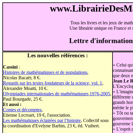
www.LibrairieDes
Tous les livres et les jeux de mat
Une librairie unique en France et s
Lettre d'information
Les nouvelles références :
« Celui qui
Cassini
:
connaissanc
Histoires de mathématiques et de populations
,
que deux e
Nicolas Bacaër, 8 €.
Jean Le 
Regards sur les textes fondateurs de la science, vol. 1
,
L'Encyclo
Alexandre Moatti, 10 €.
« L'imagin
Olympiades internationales de mathématiques 1976-2005
,
différente 
Paul Bourgade, 25 €.
grands hom
Et aussi :
mérite le p
Contes et décomptes
,
« Tôt ou t
Etienne Lecroart, 19 €, l'association.
gouvernent
Les mathématiques éclairées par l‘histoire
, Collectif sous
gouverne 
la coordination d'Evelyne Barbin, 23 €, éd. Vuibert.
« L'esprit 