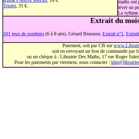
Rubik's Mirror Blocks
, 18 €.
maths ont 
Triolet
, 35 €.
lever un pe
Le rythme d
Extrait du mois
101 jeux de nombres
(6 à 8 ans), Gérard Brasseur,
Extrait n°1
,
Extrai
Paiement, soit par CB sur
www.Librai
soit en envoyant un bon de commande par fa
ou un chèque à : Librairie Des Maths, 17 rue Roger Sal
Pour les paiements par virement, nous contacter :
ldm@librairi