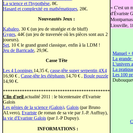
La science et l'hypothèse
, 8€.
« C'est un m
Hasard et complexité en mathématiques
, 28€.
d'Évariste 
Nouveautés Jeux :
Montparnasse
Liouville, 1
Kabaleo
, 30 € (un jeu de stratégie et de bluff)
Gyges
, 44€ (un jeu de traversée où les pièces sont aux 2
joueurs).
Set
, 10 € le grand grand classique, enfin à la LDM !
Jeu de Barricade
, 29,9€.
Manuel + 
La grande 
Casse Tête
L'univers 
La pratiqu
Les 4 Loopings
14,35 €,
casse-tête super serpentin 4X4
Les 100 pr
16,90 € ,
Casse-tête les éléphants
14,70 € ,
Boule puzzle
Dubouquet 
14,90 €.
*********************************************
Clin d'oeil
actualité 2011 : le bicentenaire d'Evariste
Galois
Les génies de la science (Galois)
,
Galois
(par Bruno
ALvero),
Evariste
(le roman de sa vie par J.-P. Auffray),
la vie d'Evariste Galois
(par J.-P Dupuy).
C
INFORMATIONS :