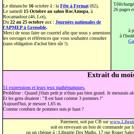
Télécharger
Le dimanche
16
octobre à : la
Fête à Fermat
(82),
26 pages e
Le samedi
15 Octobre au salon RocAmopa
, à
Rocamadour (46, Lot),
Du
22 au 25 octobre
aux :
Journées nationales de
l'APMEP à Grenoble
.
à p
Merci de nous faire un courriel afin que nous y amenions
à l'Ins
les ouvrages et références que vous souhaitez consulter
Gal
(sans obligation d'achat bien sûr !).
Extrait du mois
51 expressions et leurs jeux mathématiques.
Problème : Quand j'étais petit je n'étais pas bien grand. Je mesurais al
Et les gens disaient : "Il est haut comme 3 pommes !"
Aujourd'hui, je mesure 1,65 m.
Comme combien de pommes suis-je haut ?
Paiement, soit par CB sur
www.Librai
soit en envoyant un bon de commande par f
ou un chèque à : Librairie Des Maths, 17 rue Roger Sal