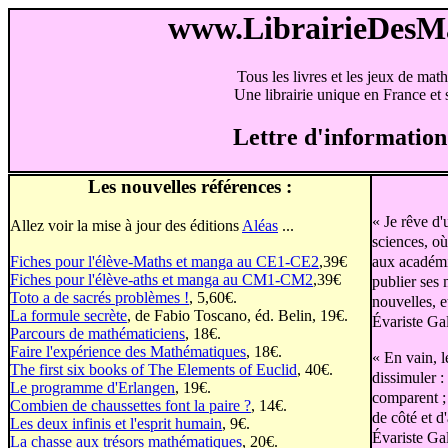
www.LibrairieDes
Tous les livres et les jeux de mat
Une librairie unique en France et s
Lettre d'information
Les nouvelles références :
« Je rêve d'
Allez voir la mise à jour des éditions
Aléas
...
sciences, où
aux académi
Fiches pour l'élève-Maths et manga au CE1-CE2
,39€
Fiches pour l'élève-aths et manga au CM1-CM2
,39€
publier ses 
Toto a de sacrés problèmes !
, 5,60€.
nouvelles, e
La formule secrète
, de Fabio Toscano, éd. Belin, 19€.
Évariste Ga
Parcours de mathématiciens
, 18€.
Faire l'expérience des Mathématiques
, 18€.
« En vain, l
The first six books of The Elements of Euclid
, 40€.
dissimuler :
Le programme d'Erlangen
, 19€.
comparent ; 
Combien de chaussettes font la paire ?
, 14€.
de côté et d
Les deux infinis et l'esprit humain
, 9€.
Évariste Ga
La chasse aux trésors mathématiques
, 20€.