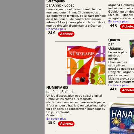
Stratopolis
par Annick Lobet.
aligner 4 Gobblets
technique : mettr
Dans ce jeu pur et passionnant chaque
Gobblet ou en dépl
tour sera déterminant. Choisirez-vous d
La ruse : «gober» 
'agrandir votre territoire, de lui faire prendre
se «gober» soi–mê
de la hauteur ou de contrer l'expansion
En savoir plus
adverse? Les joueurs placent leurs tuiles à
44 €
tour de rôle afin d'optimiser la présence ...
En savoir plus
24 €
Quarto
par
Gigamic.
Le jeu le plus
primé au
monde !
Chacune des
seize pièces
possède quatre car
L'objectif : aligne
point commun.
Mais ne croyez pa
que vous voudrez: c
En savoir plus
NUMERABIS
44 €
par Jens Sattler's.
Un jeu d'association et de calcul original
Retrouve les cartes aux résultats
identiques. Les dés sont aussi de la partie.
Il faut un peu d'habileté en calcul mental et
un bon sens de l'observation pour gagner.
Un jeu captivant !
Contenu : ...
En savoir plus
15 €