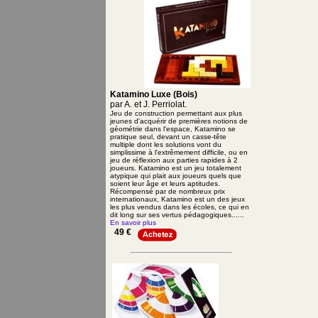
Katamino Luxe (Bois)
par A. et J. Perriolat.
Jeu de construction permettant aux plus
jeunes d'acquérir de premières notions de
géométrie dans l'espace, Katamino se
pratique seul, devant un casse-tête
multiple dont les solutions vont du
simplissime à l'extrêmement difficile, ou en
jeu de réflexion aux parties rapides à 2
joueurs. Katamino est un jeu totalement
atypique qui plait aux joueurs quels que
soient leur âge et leurs aptitudes.
Récompensé par de nombreux prix
internationaux, Katamino est un des jeux
les plus vendus dans les écoles, ce qui en
dit long sur ses vertus pédagogiques......
En savoir plus
49 €