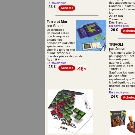
des attaques sur p
En savoir plus
Contenu 1 plateau
36 €
imprimées 6 couleu
jeu.
20-45 min
2 joueurs
Terre et Mer
Dès 8 ans ...
par Smart.
En savoir plus
26 €
Description :
Comment est-ce
que le requin va
attraper les
poissons? GoGetter
TRIVOLI
spécial avec des
par Jouve.
chemins terre et mer
Trois jetons aligné
et une sirène sur
pour gagner 1 set,
une des pièces de puzzle.
trois sets pour
Age : 6 + ...
gagner 1 partie :
En savoir plus
c'est simple, c'est
25 €
TRIVOLI.
Sauf que les jeton
peuvent être
expulsés et que 2 
le bel équilibre ; 
diversité en perspe
Le ...
En savoir plus
24 €