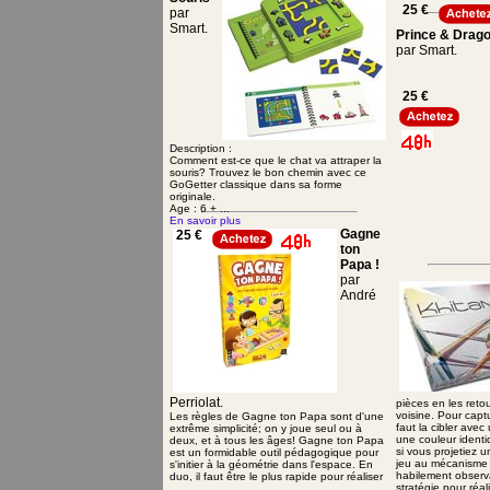
25 €
par
Smart.
Prince & Drag
par Smart.
25 €
Description :
Comment est-ce que le chat va attraper la
souris? Trouvez le bon chemin avec ce
GoGetter classique dans sa forme
originale.
Age : 6 + ...
En savoir plus
Gagne
25 €
ton
Papa !
par
André
Perriolat.
pièces en les reto
voisine. Pour capt
Les règles de Gagne ton Papa sont d'une
faut la cibler ave
extrême simplicité; on y joue seul ou à
une couleur ident
deux, et à tous les âges! Gagne ton Papa
si vous projetiez 
est un formidable outil pédagogique pour
jeu au mécanisme 
s'initier à la géométrie dans l'espace. En
habilement observa
duo, il faut être le plus rapide pour réaliser
stratégie pour réa
...