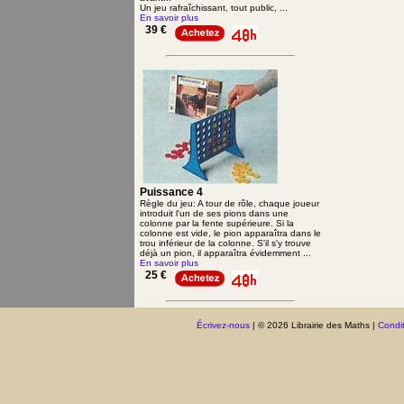
Un jeu rafraîchissant, tout public, ...
En savoir plus
39 €
Puissance 4
Règle du jeu: A tour de rôle, chaque joueur
introduit l'un de ses pions dans une
colonne par la fente supérieure. Si la
colonne est vide, le pion apparaîtra dans le
trou inférieur de la colonne. S'il s'y trouve
déjà un pion, il apparaîtra évidemment ...
En savoir plus
25 €
Écrivez-nous
| © 2026 Librairie des Maths |
Condit