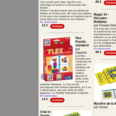
45 €
Une année pour faire marcher vos
méninges et partir à la découverte des
fluides.
Partez à la découverte des écoulements
fluides au fil des mois. De l'eau des rivières
Magix 34 -
à l’air que nous respirons en passant par le
Décadex -
sang dans nos veines ou les voitures ...
Multiplay
En savoir plus
15 €
par Faradji Didi
Ces trois jeux insol
et surprenants son
d'entrainement au 
réflexion et au ra
Flex
en recourant à l'ad
Puzzler
et à la multiplicat
standard
son adversaire. ...
par
En savoir plus
46 €
Gigamic.
Les Flex
Puzzles sont
composés de
cubes en
plastique de
couleurs
variées,
ajourés et
reliés entre
eux par un
système élastique. Le but est de
recomposer des formes imposées, en 2 ou
3 dimensions, par une série de défis
logiques. Le modèle Standard comporte ...
En savoir plus
14 €
Mystère de la
par Smart.
Chat et
Souris