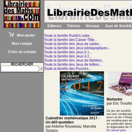
Éditeurs
Thèmes
Niveaux
Jeux de Société
Mon panier
Toute la famille Rubik's cube...
Toute la famille des Casse-Tête...
Mon compte
Toute la famille des Jeux de cartes...
Toute la famille des Jeux pédagogiques...
Créer un compte
Toute la famille des Jeux à 1...
Toute la famille des Jeux à 2...
Toute la famille des Jeux de familles...
Toute la famille des Jeux de lettres...
Toute la famille des Puzzles...
Mathador
par Eric Trouillo
Ce jeu de société, 
est une combinais
bon» et de «Trivia
Calendrier mathématique 2017 -
de nombreuses ré
Un défi quotidien
en particulier dan
par Antoine Rousseau, Marcela
et régionales de l
Szopos.
En savoir plus