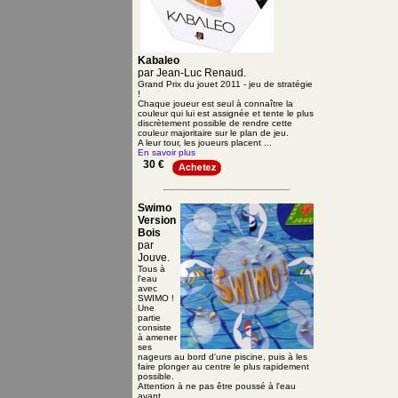
Kabaleo
par Jean-Luc Renaud.
Grand Prix du jouet 2011 - jeu de stratégie
!
Chaque joueur est seul à connaître la
couleur qui lui est assignée et tente le plus
discrètement possible de rendre cette
couleur majoritaire sur le plan de jeu.
A leur tour, les joueurs placent ...
En savoir plus
30 €
Swimo
Version
Bois
par
Jouve.
Tous à
l'eau
avec
SWIMO !
Une
partie
consiste
à amener
ses
nageurs au bord d'une piscine, puis à les
faire plonger au centre le plus rapidement
possible.
Attention à ne pas être poussé à l'eau
avant...