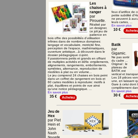
Les
chaises à
ranger
feux d’artifice de 
petite subtilité d’
par
ne peuvent à auc
Pirouette.
leurs cartes, ...
Réalisé par
En savoir plus
un designer,
10 €
ce joli jeu de
patience en
bois offre des possibilités d’utilisation
infinies dans de nombreux domaines:
Batik
langage et vocabulaire, motricité fine,
perception de l’espace, mathématiques,
par
ouverture artistique...à découvrir dans le
Gigamic.
dossier pédagogique ci-joint.
Ne pas sortir
Il passionnera petits et grands en offrant
du cadre ...
de multiples activités et défis: empilements,
Original : le
alignements, rangements, emboîtements,
plateau de
symétries, alternance, reproduction de
BATIK est
modèles à plat ou en volume...
vertical et transpar
Le jeu comprend 24 chaises en bois peint
Les 18 pièces vont
dans un coffret de rangement en bois et
une, en laissant q
60 cartes modèles à reproduire: motifs à
Gare à celui dont 
plat, équilibres et points de vue ainsi
complètement dans
qu'une notice pédagogique. ...
En savoir plus
En savoir plus
30 €
35 €
Jeu de
Hex
par Piet
Hein et
John
Nash .
Nouvelle