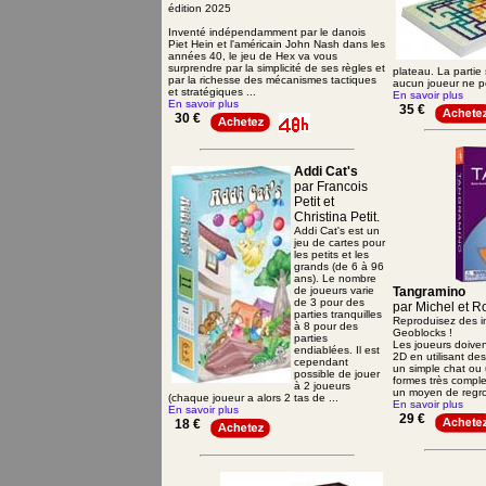
édition 2025
Inventé indépendamment par le danois
Piet Hein et l'américain John Nash dans les
années 40, le jeu de Hex va vous
surprendre par la simplicité de ses règles et
plateau. La partie
par la richesse des mécanismes tactiques
aucun joueur ne pe
et stratégiques ...
En savoir plus
En savoir plus
35 €
30 €
Addi Cat's
par Francois
Petit et
Christina Petit.
Addi Cat's est un
jeu de cartes pour
les petits et les
grands (de 6 à 96
ans). Le nombre
de joueurs varie
Tangramino
de 3 pour des
par Michel et R
parties tranquilles
Reproduisez des 
à 8 pour des
Geoblocks !
parties
Les joueurs doive
endiablées. Il est
2D en utilisant de
cependant
un simple chat ou
possible de jouer
formes très compl
à 2 joueurs
un moyen de regro
(chaque joueur a alors 2 tas de ...
En savoir plus
En savoir plus
29 €
18 €